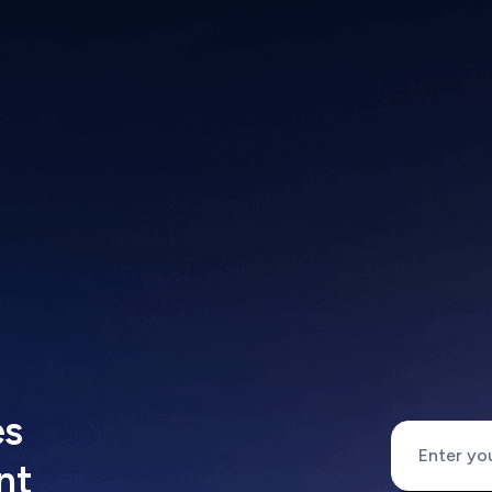
es
nt