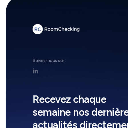
Suivez-nous sur :

Recevez chaque
semaine nos dernièr
actualités directeme