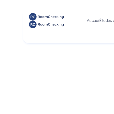
Accueil
Études 
Back to About

Dami