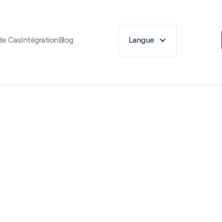
de Cas
Intégration
Blog
Langue
r
De