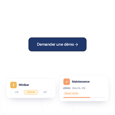
Demander une démo
Demander une démo

