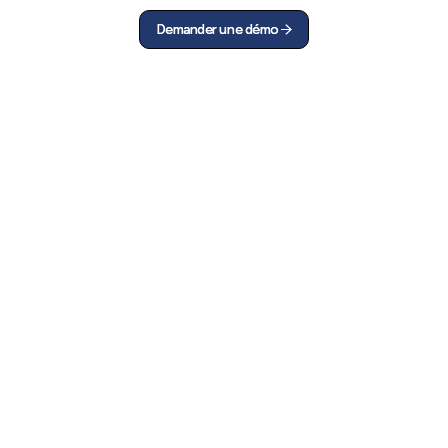
Demander une démo
Demander une démo


120
+