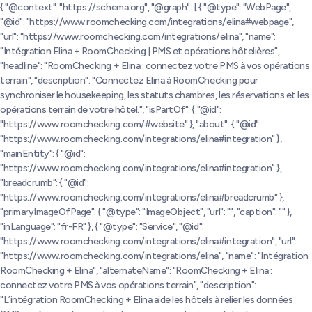
{ "@context": "https://schema.org", "@graph": [ { "@type": "WebPage",
"@id": "https://www.roomchecking.com/integrations/elina#webpage",
"url": "https://www.roomchecking.com/integrations/elina", "name":
"Intégration Elina + RoomChecking | PMS et opérations hôtelières",
"headline": "RoomChecking + Elina : connectez votre PMS à vos opérations
terrain", "description": "Connectez Elina à RoomChecking pour
synchroniser le housekeeping, les statuts chambres, les réservations et les
opérations terrain de votre hôtel.", "isPartOf": { "@id":
"https://www.roomchecking.com/#website" }, "about": { "@id":
"https://www.roomchecking.com/integrations/elina#integration" },
"mainEntity": { "@id":
"https://www.roomchecking.com/integrations/elina#integration" },
"breadcrumb": { "@id":
"https://www.roomchecking.com/integrations/elina#breadcrumb" },
"primaryImageOfPage": { "@type": "ImageObject", "url": "", "caption": "" },
"inLanguage": "fr-FR" }, { "@type": "Service", "@id":
"https://www.roomchecking.com/integrations/elina#integration", "url":
"https://www.roomchecking.com/integrations/elina", "name": "Intégration
RoomChecking + Elina", "alternateName": "RoomChecking + Elina :
connectez votre PMS à vos opérations terrain", "description":
"L’intégration RoomChecking + Elina aide les hôtels à relier les données