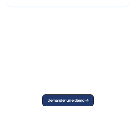
Demander une démo
Demander une démo

