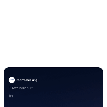
demandes opérationnelles.
Suivi en temps
réel
Les équipes réception, housekeeping, maintenance
et managers partagent une vision claire de
l’avancement.
Suivez-nous sur :
