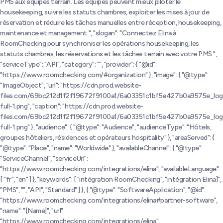
PMS aux équipes terrain. Les équipes peuvent mieux piloter le
housekeeping, suivre les statuts chambres, exploiter les mises à jour de
réservation et réduire les tâches manuelles entre réception, housekeeping,
maintenance et management.", "slogan": "Connectez Elina à
RoomChecking pour synchroniser les opérations housekeeping, les
statuts chambres, les réservations et les tâches terrain avec votre PMS.",
"serviceType": "API", "category": "", "provider": { "@id":
"https://www.roomchecking.com/#organization" }, "image": { "@type":
"ImageObject", "url": "https://cdn.prod.website-
files.com/69bc212d1f2f19672f9100a1/6a03351c1bf5e427b0a9575e_log
full-1.png", "caption": "https://cdn.prod.website-
files.com/69bc212d1f2f19672f9100a1/6a03351c1bf5e427b0a9575e_log
full-1.png" }, "audience": { "@type": "Audience", "audienceType": "Hôtels,
groupes hôteliers, résidences et opérateurs hospitality" }, "areaServed": {
"@type": "Place", "name": "Worldwide" }, "availableChannel": { "@type":
"ServiceChannel", "serviceUrl":
"https://www.roomchecking.com/integrations/elina", "availableLanguage":
[ "fr", "en" ] }, "keywords": [ "intégration RoomChecking", "intégration Elina]",
"PMS", "", "API", "Standard" ] }, { "@type": "SoftwareApplication", "@id":
"https://www.roomchecking.com/integrations/elina#partner-software",
"name": "[Name]", "url":
"https://www.roomchecking.com/integrations/elina",