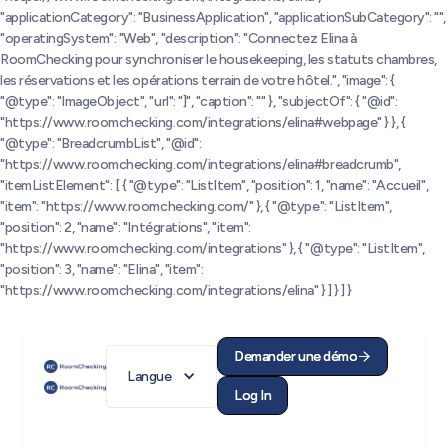
"applicationCategory": "BusinessApplication", "applicationSubCategory": "",
"operatingSystem": "Web", "description": "Connectez Elina à
RoomChecking pour synchroniser le housekeeping, les statuts chambres,
les réservations et les opérations terrain de votre hôtel.", "image": {
"@type": "ImageObject", "url": "]", "caption": "" }, "subjectOf": { "@id":
"https://www.roomchecking.com/integrations/elina#webpage" } }, {
"@type": "BreadcrumbList", "@id":
"https://www.roomchecking.com/integrations/elina#breadcrumb",
"itemListElement": [ { "@type": "ListItem", "position": 1, "name": "Accueil",
"item": "https://www.roomchecking.com/" }, { "@type": "ListItem",
"position": 2, "name": "Intégrations", "item":
"https://www.roomchecking.com/integrations" }, { "@type": "ListItem",
"position": 3, "name": "Elina", "item":
"https://www.roomchecking.com/integrations/elina" } ] } ] }
Demander une démo
Demander une démo


Langue
Log In
Log In