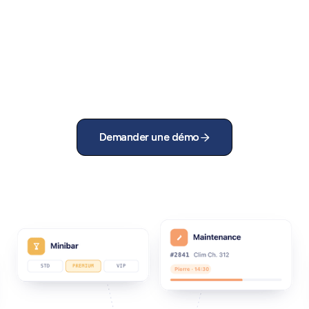
Demander une démo
Demander une démo

