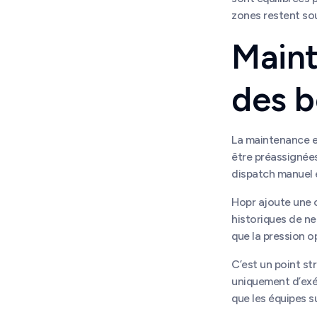
zones restent sou
Maint
des b
La maintenance e
être préassignées
dispatch manuel e
Hopr ajoute une c
historiques de ne
que la pression o
C’est un point st
uniquement d’exécu
que les équipes s