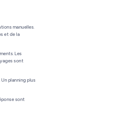
tions manuelles.
s et de la
iments. Les
toyages sont
. Un planning plus
réponse sont