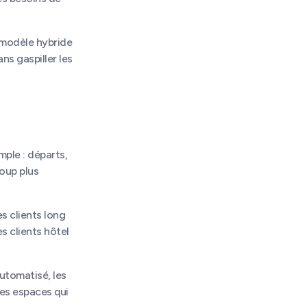
n modèle hybride
ns gaspiller les
mple : départs,
coup plus
s clients long
s clients hôtel
automatisé, les
es espaces qui