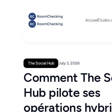
Accueil
Études 
The Social Hub
July 3, 2026
Comment The So
Hub pilote ses
opérations hybr