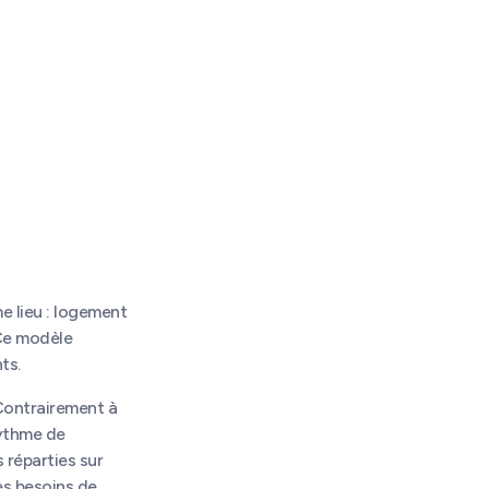
e lieu : logement
 Ce modèle
ts.
 Contrairement à
rythme de
 réparties sur
es besoins de