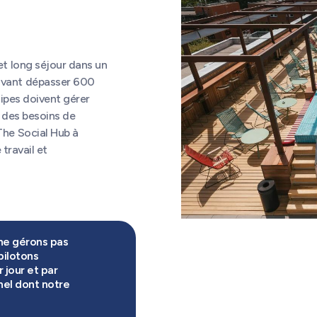
t long séjour dans un
uvant dépasser 600
uipes doivent gérer
 des besoins de
The Social Hub à
travail et
ne gérons pas
pilotons
 jour et par
nel dont notre