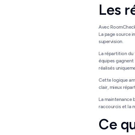
Les r
Avec RoomCheckin
La page source i
supervision.
La répartition du
équipes gagnent e
réalisés uniqueme
Cette logique amé
clair, mieux répar
La maintenance b
raccourcis et la 
Ce qu