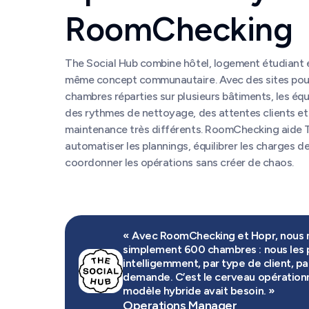
RoomChecking
The Social Hub combine hôtel, logement étudiant e
même concept communautaire. Avec des sites po
chambres réparties sur plusieurs bâtiments, les éq
des rythmes de nettoyage, des attentes clients et
maintenance très différents. RoomChecking aide 
automatiser les plannings, équilibrer les charges de 
coordonner les opérations sans créer de chaos.
« Avec RoomChecking et Hopr, nous 
simplement 600 chambres : nous les 
intelligemment, par type de client, par
demande. C’est le cerveau opération
modèle hybride avait besoin. »
Operations Manager