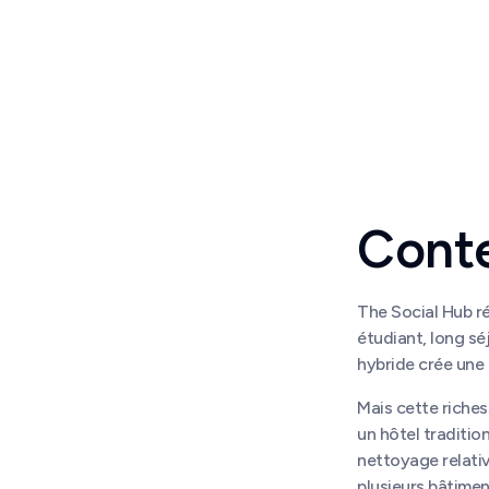
Cont
The Social Hub ré
étudiant, long s
hybride crée une e
Mais cette riche
un hôtel traditio
nettoyage relati
plusieurs bâtimen