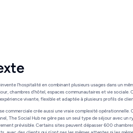
exte
invente l’hospitalité en combinant plusieurs usages dans un mêm
éjour, chambres d’hôtel, espaces communautaires et vie sociale.
xpérience vivante, flexible et adaptée à plusieurs profils de clien
sse commerciale crée aussi une vraie complexité opérationnelle.
nnel, The Social Hub ne gère pas un seul type de séjour avec un 
vement prévisible. Certains sites peuvent dépasser 600 chambres
ts, avec des clients qui n’ont pas les mêmes attentes ni les mêm