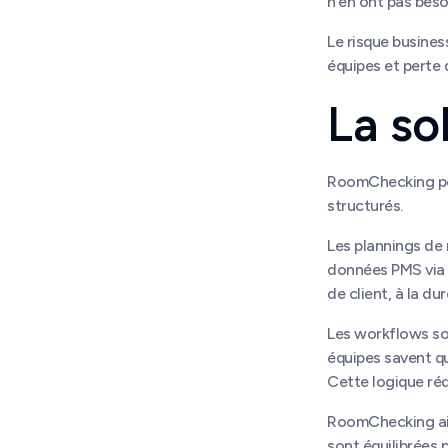
n’en ont pas beso
Le risque busines
équipes et perte 
La so
RoomChecking pe
structurés.
Les plannings de 
données PMS via 
de client, à la d
Les workflows son
équipes savent q
Cette logique réd
RoomChecking aide
sont équilibrées 