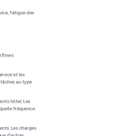
vice, fatigue des
kflows
rvice et les
 tâches au type
ents hôtel. Les
quelle fréquence.
ments. Les charges
que d’autres