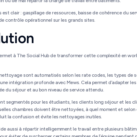
in ou de mal répartir la charge de travail entre bâtiments.
s est clair : gaspillage de ressources, baisse de cohérence du ser
de contrôle opérationnel sur les grands sites.
lution
rmet à The Social Hub de transformer cette complexité en wor
nettoyage sont automatisés selon les rate codes, les types de se
une intégration profonde avec Mews. Cela permet d’adapter les
urée du séjour et au bon niveau de service attendu.
t segmentés pour les étudiants, les clients long séjour et les cli
uelles chambres doivent être nettoyées, à quel moment et selon 
uit la confusion et évite les nettoyages inutiles.
 aussi à répartir intelligemment le travail entre plusieurs bâti
pour éviter de surcharger certains membres de l’équipe pendant 