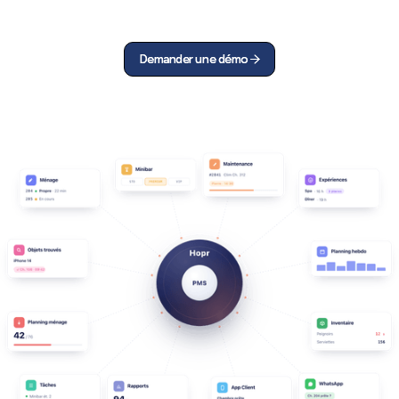
Demander une démo
Demander une démo

