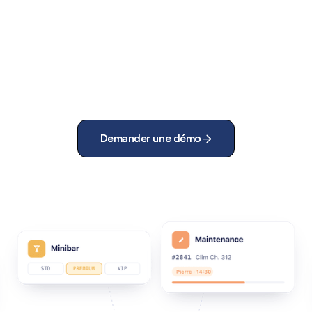
Demander une démo
Demander une démo

