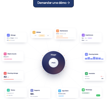
Demander une démo
Demander une démo

