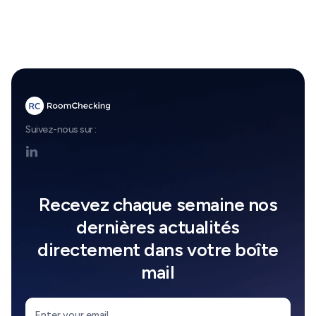
Tous les articles
Tous les articles
Suivez-nous sur :

Recevez chaque semaine nos
dernières actualités
directement dans votre boîte
mail