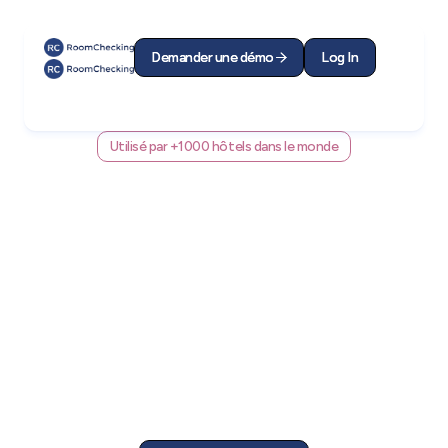
Demander une démo
Demander une démo
Log In
Log In


Utilisé par +1000 hôtels dans le monde