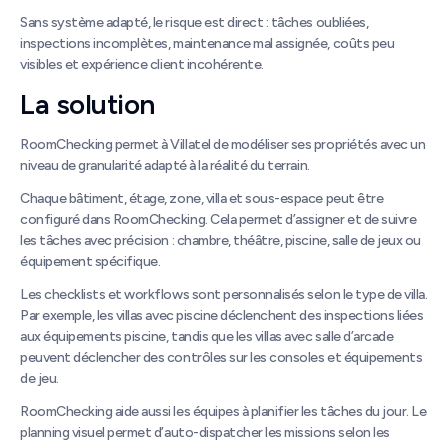
Sans système adapté, le risque est direct : tâches oubliées,
inspections incomplètes, maintenance mal assignée, coûts peu
visibles et expérience client incohérente.
La solution
RoomChecking permet à Villatel de modéliser ses propriétés avec un
niveau de granularité adapté à la réalité du terrain.
Chaque bâtiment, étage, zone, villa et sous-espace peut être
configuré dans RoomChecking. Cela permet d’assigner et de suivre
les tâches avec précision : chambre, théâtre, piscine, salle de jeux ou
équipement spécifique.
Les checklists et workflows sont personnalisés selon le type de villa.
Par exemple, les villas avec piscine déclenchent des inspections liées
aux équipements piscine, tandis que les villas avec salle d’arcade
peuvent déclencher des contrôles sur les consoles et équipements
de jeu.
RoomChecking aide aussi les équipes à planifier les tâches du jour. Le
planning visuel permet d’auto-dispatcher les missions selon les