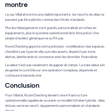
montre
Le cas Villatel montre une réalité importante : les resorts de villas ne
peuvent pas être pilotés comme des hôtels standards.
Plus les hébergements sont grands, personnalisés et riches en
équipements, plus le système opérationnel doit être précis. Une
simple checklist générique ne suffit pas.
RoomChecking apporte cette précision : modélisation des espaces,
checklists par type de villa, suivi des assets, dispatch par zone,
alertes, dashboards et connexion avec les données financières.
La valeur n’est pas seulement de gagner du temps. La vraie valeur est
de garder le contrôle sur une opération complexe, dispersée et
coûteuse à mal exécuter.
Conclusion
Pour Villatel, RoomChecking devient une infrastructure
opérationnelle capable de soutenir un modèle hôtelier hybride : villas
de luxe, services resort, équipements personnalisés et standards
élevés.