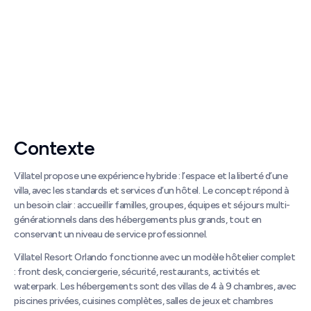
zones dispersées et standards de
connecter les opérations
service élevés.
terrain au suivi des coûts.
Contexte
Villatel propose une expérience hybride : l’espace et la liberté d’une
villa, avec les standards et services d’un hôtel. Le concept répond à
un besoin clair : accueillir familles, groupes, équipes et séjours multi-
générationnels dans des hébergements plus grands, tout en
conservant un niveau de service professionnel.
Villatel Resort Orlando fonctionne avec un modèle hôtelier complet
: front desk, conciergerie, sécurité, restaurants, activités et
waterpark. Les hébergements sont des villas de 4 à 9 chambres, avec
piscines privées, cuisines complètes, salles de jeux et chambres