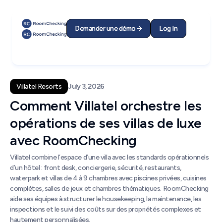
Demander une démo
Demander une démo
Log In
Log In


Villatel Resorts
July 3, 2026
Comment Villatel orchestre les
opérations de ses villas de luxe
avec RoomChecking
Villatel combine l’espace d’une villa avec les standards opérationnels
d’un hôtel : front desk, conciergerie, sécurité, restaurants,
waterpark et villas de 4 à 9 chambres avec piscines privées, cuisines
complètes, salles de jeux et chambres thématiques. RoomChecking
aide ses équipes à structurer le housekeeping, la maintenance, les
inspections et le suivi des coûts sur des propriétés complexes et
hautement personnalisées.