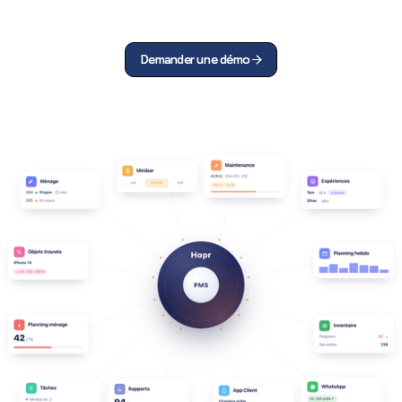
Demander une démo
Demander une démo

